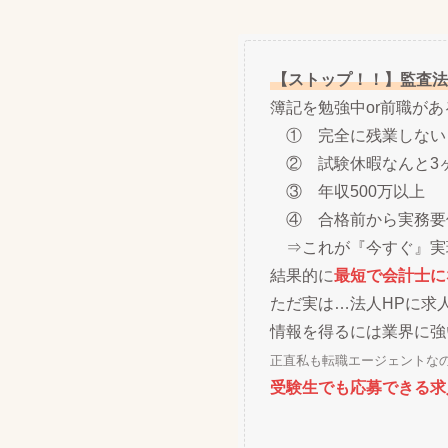
【ストップ！！】監査法
簿記を勉強中or前職が
① 完全に残業しない
② 試験休暇なんと3
③ 年収500万以上
④ 合格前から実務要
⇒これが『今すぐ』実
結果的に
最短で会計士に
ただ実は…法人HPに求
情報を得るには業界に強
正直私も転職エージェントな
受験生でも応募できる求