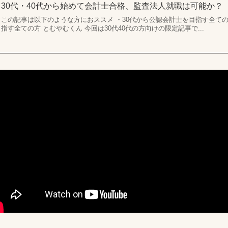
30代・40代から始めて会計士合格、監査法人就職は可能か？
この記事は以下のような方におススメ ・30代から公認会計士を目指す全ての
指す全ての方 とむやむくん 今回は30代40代の方向けの限定記事で...