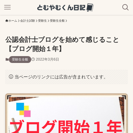
ホーム
会計士試験
受験生
受験生全般
公認会計士ブログを始めて感じること
【ブログ開始１年】
2022年3月6日
受験生全般
当ページのリンクには広告が含まれています。