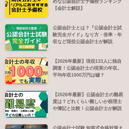
めな公認会計士予備校ランキング
【会計士解説】
公認会計士とは？『公認会計士試
験完全ガイド』なり方・倍率・年
収など現役公認会計士が解説
【2026年最新】現役133人に独自
調査！公認会計士の現実の年収。
平均年収1000万円は嘘？
【2026年最新】公認会計士の難易
度は？どれくらい難しいか税理士
や簿記と比較！公認会計士が解説
公認会計士試験 短答式合格対策ま