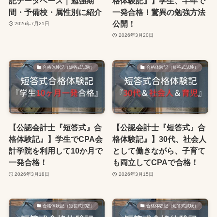
記データベース｜勉強期
格体験記』】学生、半年で
間・予備校・属性別に紹介
一発合格！驚異の勉強方法
公開！
2026年7月21日
2026年3月20日
合格体験記（短答式試験）
合格体験記（短答式試験）
【公認会計士『短答式』合
【公認会計士『短答式』合
格体験記』】学生でCPA会
格体験記』】30代、社会人
計学院を利用して10か月で
として働きながら、子育て
一発合格！
も両立してCPAで合格！
2026年3月18日
2026年3月15日
合格体験記（短答式試験）
合格体験記（短答式試験）