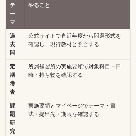
テ
やること
ー
マ
過
公式サイトで直近年度から問題形式を
去
確認し、現行教材と照合する
問
定
所属補習所の実施要領で対象科目・日
期
時・持ち物を確認する
考
査
課
実施要領とマイページでテーマ・書
題
式・提出先・期限を確認する
研
究