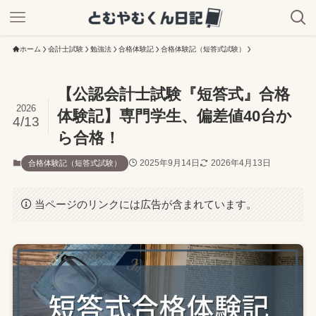
ホーム
会計士試験
勉強法
合格体験記
合格体験記（短答式試験）
【公認会計士試験『短答式』合格
2026
体験記】専門学生、偏差値40台か
4/13
ら合格！
2025年9月14日
2026年4月13日
合格体験記（短答式試験）
当ページのリンクには広告が含まれています。