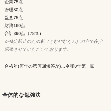
企業75点
管理80点
監査75点
財務160点
合計390点（78％）
※特定防止のため私（とむやむくん）の方で多少
調整させていただいております。
合格年(何年の第何回短答か)…令和8年第Ⅰ回
全体的な勉強法