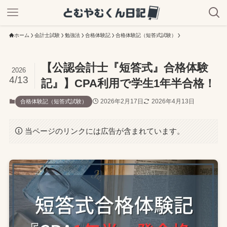
ホーム
会計士試験
勉強法
合格体験記
合格体験記（短答式試験）
【公認会計士『短答式』合格体験
2026
4/13
記』】CPA利用で学生1年半合格！
2026年2月17日
2026年4月13日
合格体験記（短答式試験）
当ページのリンクには広告が含まれています。