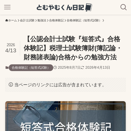
ホーム
会計士試験
勉強法
合格体験記
合格体験記（短答式試験）
【公認会計士試験『短答式』合格
2026
体験記】税理士試験簿財(簿記論・
4/13
財務諸表論)合格からの勉強方法
2025年8月7日
2026年4月13日
合格体験記（短答式試験）
当ページのリンクには広告が含まれています。