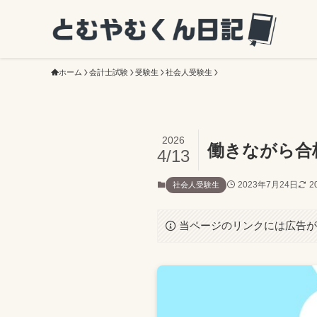
ホーム
会計士試験
受験生
社会人受験生
2026
働きながら合
4/13
2023年7月24日
2
社会人受験生
当ページのリンクには広告