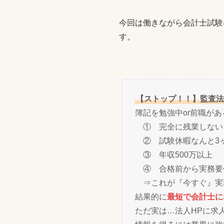
今回は働きながら会計士試験
す。
【ストップ！！】監査法
簿記を勉強中or前職が
① 完全に残業しない
② 試験休暇なんと3
③ 年収500万以上
④ 合格前から実務要
⇒これが『今すぐ』実
結果的に
最短で会計士に
ただ実は…法人HPに求