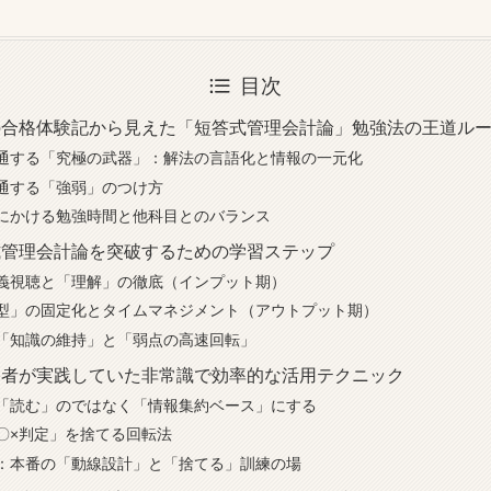
目次
の合格体験記から見えた「短答式管理会計論」勉強法の王道ル
通する「究極の武器」：解法の言語化と情報の一元化
通する「強弱」のつけ方
にかける勉強時間と他科目とのバランス
式管理会計論を突破するための学習ステップ
義視聴と「理解」の徹底（インプット期）
型」の固定化とタイムマネジメント（アウトプット期）
「知識の維持」と「弱点の高速回転」
格者が実践していた非常識で効率的な活用テクニック
「読む」のではなく「情報集約ベース」にする
〇×判定」を捨てる回転法
：本番の「動線設計」と「捨てる」訓練の場