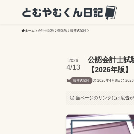
ホーム
会計士試験
勉強法
短答式試験
公認会計士試
2026
4/13
【2026年版】
2026年4月8日
202
短答式試験
当ページのリンクには広告