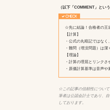
（以下「COMMENT」と
☆先に結論！合格者の王
【計算】
・公式の丸暗記ではなく
・難問（埋没問題）は潔
【理論】
・計算の理屈とリンクさ
・原価計算基準は音声や
☆この記事の信頼性について
筆者は公認会計士であり、自
しております。