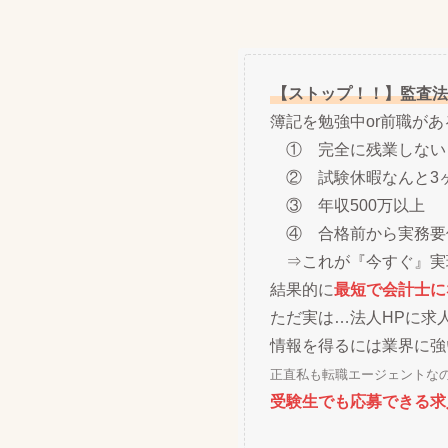
【ストップ！！】監査法
簿記を勉強中or前職が
① 完全に残業しない
② 試験休暇なんと3
③ 年収500万以上
④ 合格前から実務要
⇒これが『今すぐ』実
結果的に
最短で会計士に
ただ実は…法人HPに求
情報を得るには業界に強
正直私も転職エージェントな
受験生でも応募できる求