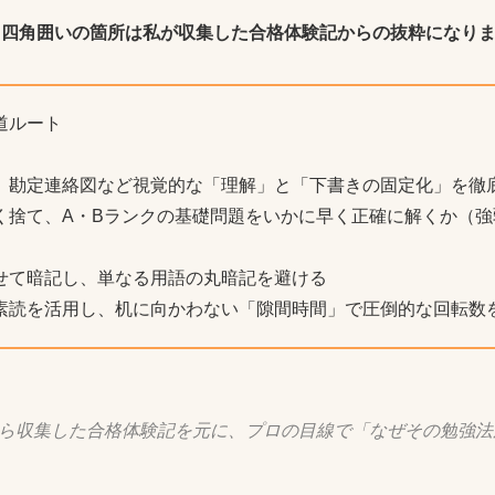
いう四角囲いの箇所は私が収集した合格体験記からの抜粋になり
道ルート
、勘定連絡図など視覚的な「理解」と「下書きの固定化」を徹
く捨て、A・Bランクの基礎問題をいかに早く正確に解くか（強
せて暗記し、単なる用語の丸暗記を避ける
素読を活用し、机に向かわない「隙間時間」で圧倒的な回転数
ら収集した合格体験記を元に、プロの目線で「なぜその勉強法