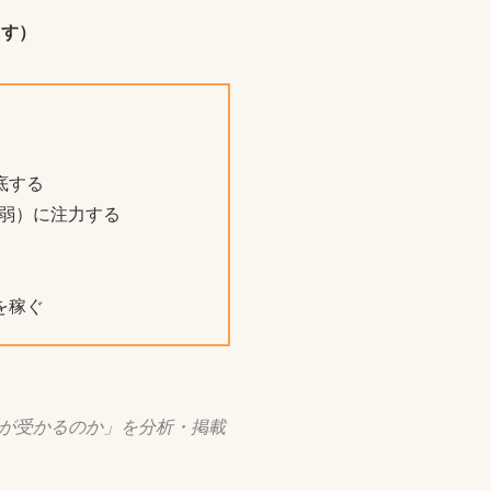
ます）
底する
弱）に注力する
を稼ぐ
が受かるのか」を分析・掲載