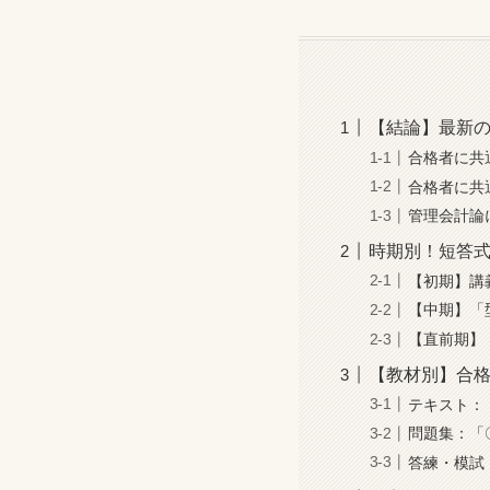
【結論】最新
合格者に共
合格者に共
管理会計論
時期別！短答
【初期】講
【中期】「
【直前期】
【教材別】合
テキスト：
問題集：「
答練・模試