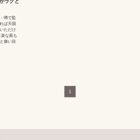
がラクと
 ・噂で監
入れば天国
でいただけ
に楽な面も
ると痛い目
1