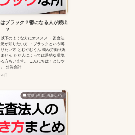
人はブラック？鬱になる人が続出
当…？
以下のような方にオススメ ・監査法
況が知りたい方 ・ブラックという噂
りたい方 とむやむくん 概ね労働状況
ません ただ人によっては過酷な環境
る方もいます。 こんにちは！とむや
 公認会計...
月26日
実態（年収、残業など）