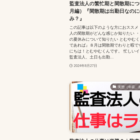
監査法人の繁忙期と閑散期につ
月編）『閑散期は出勤日なのに
み？』
この記事は以下のような方におススメ
人の閑散期がどんな感じか知りたい 
の夏休みについて知りたい とむやむく
であれば』８月は閑散期でわりと暇で
にちは！とむやむくんです。 忙しい
監査法人、土日も出勤...
2024年8月27日
実態（年収、