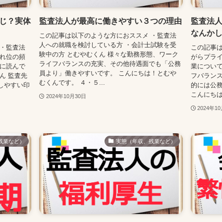
じ？実体
監査法人が最高に働きやすい３つの理由
監査法
なんか
この記事は以下のような方におススメ ・監査法
人への就職を検討している方 ・会計士試験を受
 ・監査法
この記事は
験中の方 とむやむくん 様々な勤務形態、ワーク
どれ位の頻
がらプライ
ライフバランスの充実、その他待遇面でも「公務
々に読んで
業について
員より」働きやすいです。 こんにちは！とむや
ん 監査先
フバランス
むくんです。 ４・５...
しやすい印
的には公
こんにちは
2024年10月30日
2024年1
残業など）
実態（年収、残業など）