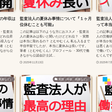
の年収は
監査法人の夏休み事情について『１ヶ月
監査法
位休むことも可能』
って本
 ・監査法
この記事は以下のような方におススメ ・監査法
この記事は
でどれ位昇
人の夏休みは長いと聞いたけどどれ位？ ・実際
人の労働状
高収入なイ
は本当に取れるの？ とむやむくん 私も入るまで
が本当か知
筆者（とむ
半信半疑でしたが、本当に夏休みは長いです。
は悪くあり
きながら公
筆者（とむやむくん）プロフィール ・30代で働
で働いてい
きながら公認会計士試...
むくんです。
2025年11月13日
2025年7
残業など）
実態（年収、残業など）