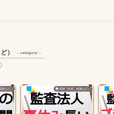
など）
– category –
残業など）
実態（年収、残業など）