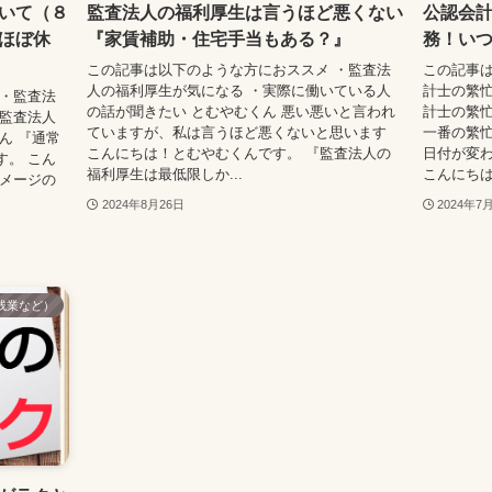
いて（８
監査法人の福利厚生は言うほど悪くない
公認会
ほぼ休
『家賃補助・住宅手当もある？』
務！い
この記事は以下のような方におススメ ・監査法
この記事は
人の福利厚生が気になる ・実際に働いている人
計士の繁忙
 ・監査法
の話が聞きたい とむやむくん 悪い悪いと言われ
計士の繁忙
・監査法人
ていますが、私は言うほど悪くないと思います
一番の繁
ん 『通常
こんにちは！とむやむくんです。 『監査法人の
日付が変
す。 こん
福利厚生は最低限しか...
こんにちは
イメージの
2024年8月26日
2024年7
残業など）