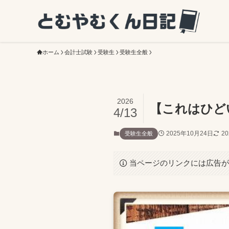
ホーム
会計士試験
受験生
受験生全般
2026
【これはひど
4/13
2025年10月24日
2
受験生全般
当ページのリンクには広告