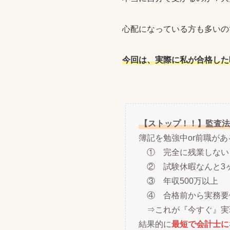
心配になっている方も多いの
今回は、実際に私が合格した
【ストップ！！】監査法
簿記を勉強中or前職が
① 完全に残業しない
② 試験休暇なんと3
③ 年収500万以上
④ 合格前から実務要
⇒これが『今すぐ』実
結果的に
最短で会計士に