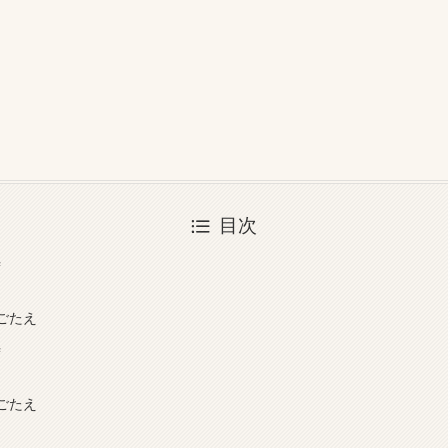
目次
時
ごたえ
時
ごたえ