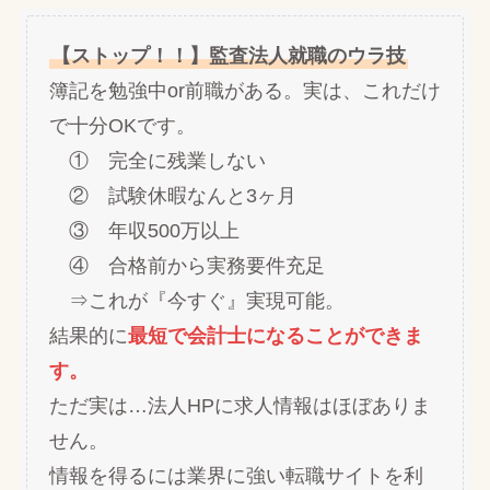
【ストップ！！】監査法人就職のウラ技
簿記を勉強中or前職がある。実は、これだけ
で十分OKです。
① 完全に残業しない
② 試験休暇なんと3ヶ月
③ 年収500万以上
④ 合格前から実務要件充足
⇒これが『今すぐ』実現可能。
結果的に
最短で会計士になることができま
す。
ただ実は…法人HPに求人情報はほぼありま
せん。
情報を得るには業界に強い転職サイトを利