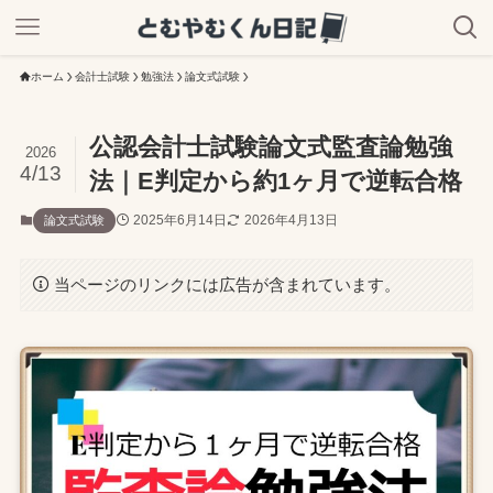
ホーム
会計士試験
勉強法
論文式試験
公認会計士試験論文式監査論勉強
2026
4/13
法｜E判定から約1ヶ月で逆転合格
2025年6月14日
2026年4月13日
論文式試験
当ページのリンクには広告が含まれています。