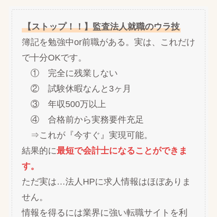
【ストップ！！】監査法人就職のウラ技
簿記を勉強中or前職がある。実は、これだけ
で十分OKです。
① 完全に残業しない
② 試験休暇なんと3ヶ月
③ 年収500万以上
④ 合格前から実務要件充足
⇒これが『今すぐ』実現可能。
結果的に
最短で会計士になることができま
す。
ただ実は…法人HPに求人情報はほぼありま
せん。
情報を得るには業界に強い転職サイトを利