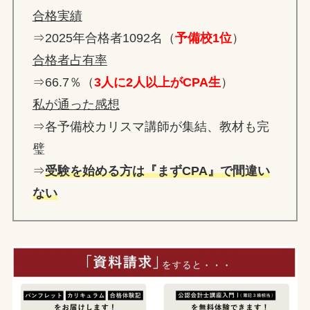
合格実績
⇒2025年合格者1092名（
予備校1位
）
合格者占有率
⇒66.7％（
3人に2人以上がCPA生
）
私が通った感想
⇒各予備校カリスマ講師が集結、教材も完
璧
⇒
受験を始める方は『まずCPA』で間違い
ない